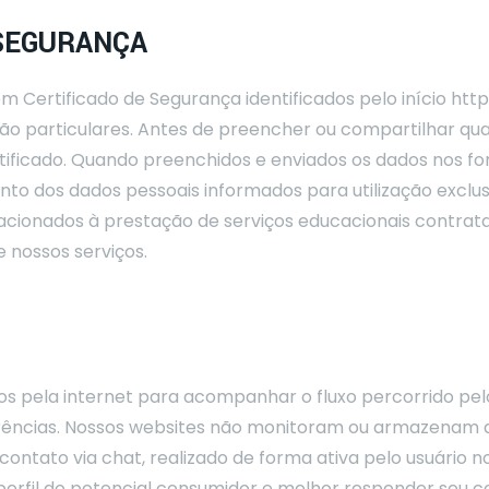
SEGURANÇA
 Certificado de Segurança identificados pelo início http
ão particulares. Antes de preencher ou compartilhar qua
tificado. Quando preenchidos e enviados os dados nos fo
to dos dados pessoais informados para utilização exclus
elacionados à prestação de serviços educacionais contrata
 nossos serviços.
 pela internet para acompanhar o fluxo percorrido pelo
rências. Nossos websites não monitoram ou armazenam d
contato via chat, realizado de forma ativa pelo usuário 
perfil do potencial consumidor e melhor responder seu c