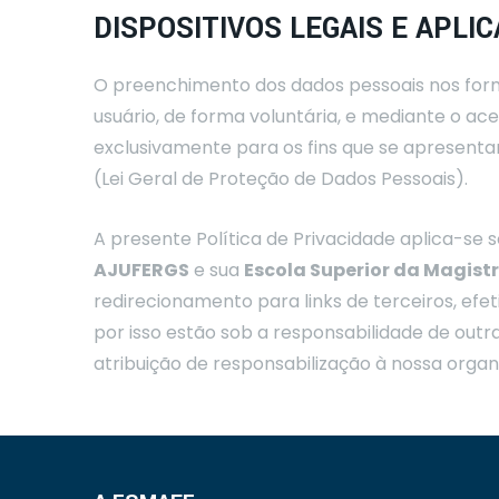
DISPOSITIVOS LEGAIS E APLI
O preenchimento dos dados pessoais nos form
usuário, de forma voluntária, e mediante o ac
exclusivamente para os fins que se apresenta
(Lei Geral de Proteção de Dados Pessoais).
A presente Política de Privacidade aplica-se
AJUFERGS
e sua
Escola Superior da Magist
redirecionamento para links de terceiros, efet
por isso estão sob a responsabilidade de outr
atribuição de responsabilização à nossa organ