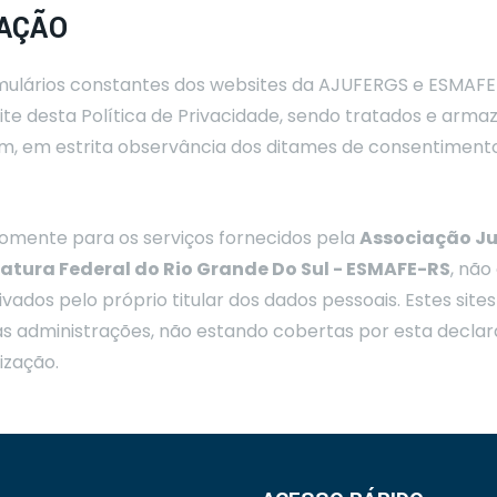
CAÇÃO
ulários constantes dos websites da AJUFERGS e ESMAFE-
eite desta Política de Privacidade, sendo tratados e arma
m, em estrita observância dos ditames de consentimento
 somente para os serviços fornecidos pela
Associação Juí
ratura Federal do Rio Grande Do Sul - ESMAFE-RS
, não
ivados pelo próprio titular dos dados pessoais. Estes sit
as administrações, não estando cobertas por esta declar
ização.