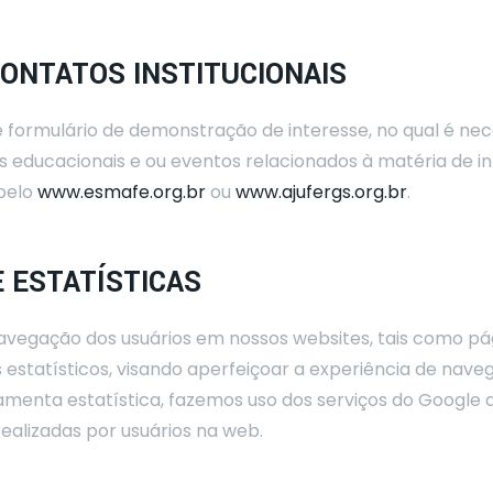
ONTATOS INSTITUCIONAIS
ormulário de demonstração de interesse, no qual é nece
 educacionais e ou eventos relacionados à matéria de int
pelo
www.esmafe.org.br
ou
www.ajufergs.org.br
.
E ESTATÍSTICAS
avegação dos usuários em nossos websites, tais como pág
s estatísticos, visando aperfeiçoar a experiência de naveg
ramenta estatística, fazemos uso dos serviços do Google
realizadas por usuários na web.