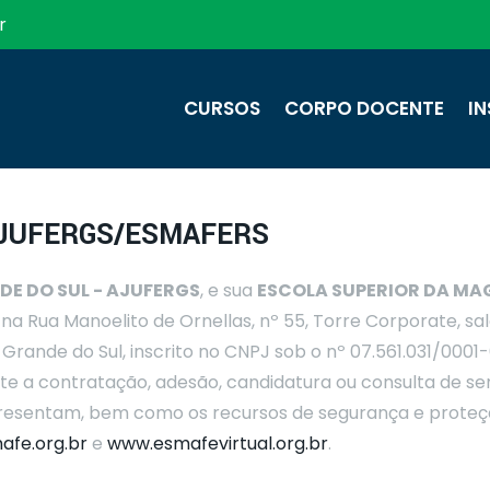
r
CURSOS
CORPO DOCENTE
IN
 AJUFERGS/ESMAFERS
DE DO SUL - AJUFERGS
, e sua
ESCOLA SUPERIOR DA MA
na Rua Manoelito de Ornellas, nº 55, Torre Corporate, sa
o Grande do Sul, inscrito no CNPJ sob o nº 07.561.031/0001
te a contratação, adesão, candidatura ou consulta de ser
presentam, bem como os recursos de segurança e proteç
fe.org.br
e
www.esmafevirtual.org.br
.