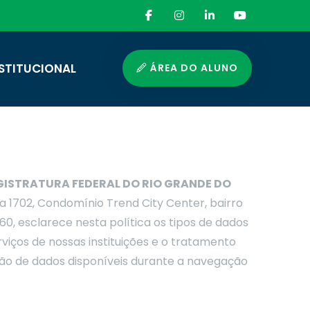
STITUCIONAL
ÁREA DO ALUNO
GISTRATURA FEDERAL DO RIO GRANDE DO
la 1702, Condomínio Trend City Center, bairro
-60, esclarece nesta política os tipos de dados
viços de nossas instituições e o tratamento
ão de dados disponíveis durante a navegação