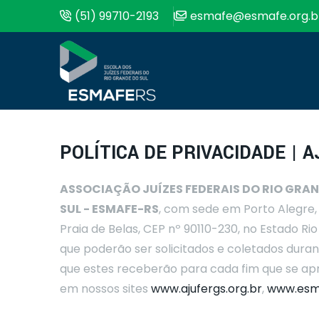
(51) 99710-2193
esmafe@esmafe.org.b
POLÍTICA DE PRIVACIDADE |
ASSOCIAÇÃO JUÍZES FEDERAIS DO RIO GRAN
SUL - ESMAFE-RS
, com sede em Porto Alegre, 
Praia de Belas, CEP nº 90110-230, no Estado Ri
que poderão ser solicitados e coletados duran
que estes receberão para cada fim que se a
em nossos sites
www.ajufergs.org.br
,
www.esma